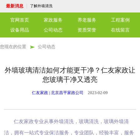
了解外墙清洗
最新消息
守护每一刻，温暖每一心——专业护工陪护
服务
端午佳节，粽子飘香，永安养老驿站共话温
情
北京仁友永安养老驿站：老年人的温馨家园
官网首页
家政服务
养老服务
工程案例
仁友育儿嫂服务：专业陪伴，呵护成长
仁友干洗店，优质高效，温馨细致，为官兵
设备用品
公司动态
资质荣誉
在线留言
与社区献上一份关怀
仁友月嫂服务，您的温暖守护者
单位保洁服务：打造洁净工作环境，专业保
洁服务为您护航
洗衣机清洗服务，让洁净生活从“新”开始！
您现在的位置
公司动态
干洗店是怎么清洗各种衣物的？
了解外墙清洗
守护每一刻，温暖每一心——专业护工陪护
服务
端午佳节，粽子飘香，永安养老驿站共话温
外墙玻璃清洁如何才能更干净？仁友家政让
情
北京仁友永安养老驿站：老年人的温馨家园
您玻璃干净又透亮
仁友育儿嫂服务：专业陪伴，呵护成长
仁友干洗店，优质高效，温馨细致，为官兵
与社区献上一份关怀
仁友月嫂服务，您的温暖守护者
仁友家政 | 北京昌平家政公司
2023-02-09
仁友家政专业从事外墙清洗，玻璃清洗，玻璃外墙清
洁，拥有一站式专业保洁服务，专业团队，经验丰富，服务