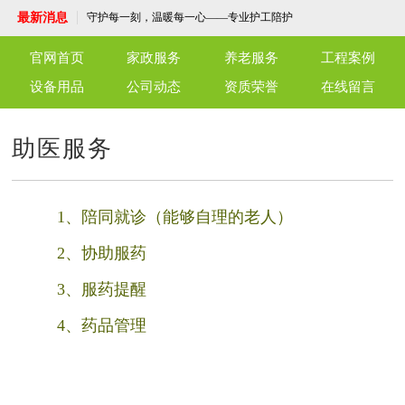
了解外墙清洗
最新消息
守护每一刻，温暖每一心——专业护工陪护
服务
端午佳节，粽子飘香，永安养老驿站共话温
情
北京仁友永安养老驿站：老年人的温馨家园
官网首页
家政服务
养老服务
工程案例
仁友育儿嫂服务：专业陪伴，呵护成长
仁友干洗店，优质高效，温馨细致，为官兵
设备用品
公司动态
资质荣誉
在线留言
与社区献上一份关怀
仁友月嫂服务，您的温暖守护者
单位保洁服务：打造洁净工作环境，专业保
洁服务为您护航
洗衣机清洗服务，让洁净生活从“新”开始！
助医服务
干洗店是怎么清洗各种衣物的？
了解外墙清洗
守护每一刻，温暖每一心——专业护工陪护
服务
端午佳节，粽子飘香，永安养老驿站共话温
情
北京仁友永安养老驿站：老年人的温馨家园
1、陪同就诊（能够自理的老人）
仁友育儿嫂服务：专业陪伴，呵护成长
仁友干洗店，优质高效，温馨细致，为官兵
2、协助服药
与社区献上一份关怀
仁友月嫂服务，您的温暖守护者
3、服药提醒
4、药品管理