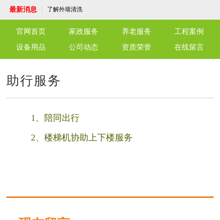
干洗店是怎么清洗各种衣物的？
最新消息
了解外墙清洗
守护每一刻，温暖每一心——专业护工陪护
服务
端午佳节，粽子飘香，永安养老驿站共话温
官网首页
家政服务
养老服务
工程案例
情
北京仁友永安养老驿站：老年人的温馨家园
仁友育儿嫂服务：专业陪伴，呵护成长
设备用品
公司动态
资质荣誉
在线留言
仁友干洗店，优质高效，温馨细致，为官兵
与社区献上一份关怀
仁友月嫂服务，您的温暖守护者
单位保洁服务：打造洁净工作环境，专业保
助行服务
洁服务为您护航
洗衣机清洗服务，让洁净生活从“新”开始！
干洗店是怎么清洗各种衣物的？
了解外墙清洗
守护每一刻，温暖每一心——专业护工陪护
服务
端午佳节，粽子飘香，永安养老驿站共话温
1、陪同出行
情
北京仁友永安养老驿站：老年人的温馨家园
仁友育儿嫂服务：专业陪伴，呵护成长
2、楼梯机协助上下楼服务
仁友干洗店，优质高效，温馨细致，为官兵
与社区献上一份关怀
仁友月嫂服务，您的温暖守护者