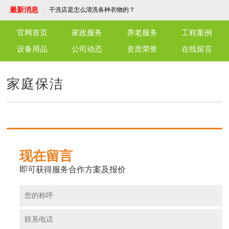
洁服务为您护航
洗衣机清洗服务，让洁净生活从“新”开始！
最新消息
干洗店是怎么清洗各种衣物的？
了解外墙清洗
守护每一刻，温暖每一心——专业护工陪护
官网首页
家政服务
养老服务
工程案例
服务
端午佳节，粽子飘香，永安养老驿站共话温
情
北京仁友永安养老驿站：老年人的温馨家园
设备用品
公司动态
资质荣誉
在线留言
仁友育儿嫂服务：专业陪伴，呵护成长
仁友干洗店，优质高效，温馨细致，为官兵
与社区献上一份关怀
仁友月嫂服务，您的温暖守护者
家庭保洁
单位保洁服务：打造洁净工作环境，专业保
洁服务为您护航
洗衣机清洗服务，让洁净生活从“新”开始！
干洗店是怎么清洗各种衣物的？
了解外墙清洗
守护每一刻，温暖每一心——专业护工陪护
服务
端午佳节，粽子飘香，永安养老驿站共话温
情
北京仁友永安养老驿站：老年人的温馨家园
仁友育儿嫂服务：专业陪伴，呵护成长
现在留言
仁友干洗店，优质高效，温馨细致，为官兵
与社区献上一份关怀
仁友月嫂服务，您的温暖守护者
即可获得服务合作方案及报价