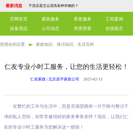
洁服务为您护航
洗衣机清洗服务，让洁净生活从“新”开始！
最新消息
干洗店是怎么清洗各种衣物的？
了解外墙清洗
守护每一刻，温暖每一心——专业护工陪护
官网首页
家政服务
养老服务
工程案例
服务
端午佳节，粽子飘香，永安养老驿站共话温
情
北京仁友永安养老驿站：老年人的温馨家园
设备用品
公司动态
资质荣誉
在线留言
仁友育儿嫂服务：专业陪伴，呵护成长
仁友干洗店，优质高效，温馨细致，为官兵
与社区献上一份关怀
仁友月嫂服务，您的温暖守护者
您现在的位置
家政知识、保洁知识、生活百科
单位保洁服务：打造洁净工作环境，专业保
洁服务为您护航
洗衣机清洗服务，让洁净生活从“新”开始！
干洗店是怎么清洗各种衣物的？
了解外墙清洗
仁友专业小时工服务，让您的生活更轻松！
守护每一刻，温暖每一心——专业护工陪护
服务
端午佳节，粽子飘香，永安养老驿站共话温
仁友家政 | 北京昌平家政公司
2025-02-13
情
北京仁友永安养老驿站：老年人的温馨家园
仁友育儿嫂服务：专业陪伴，呵护成长
仁友干洗店，优质高效，温馨细致，为官兵
与社区献上一份关怀
仁友月嫂服务，您的温暖守护者
在繁忙的工作与生活中，您是否渴望拥有一片宁静与整洁干
净的私人空间，却常常被琐碎的家务事务牵绊？现在，让我们仁
友的专业小时工服务为您解决这一烦恼！